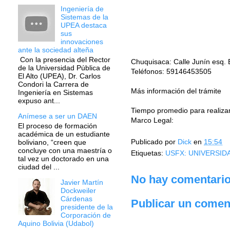
Ingeniería de
Sistemas de la
UPEA destaca
sus
innovaciones
ante la sociedad alteña
Con la presencia del Rector
Chuquisaca: Calle Junín esq. 
de la Universidad Pública de
Teléfonos: 59146453505
El Alto (UPEA), Dr. Carlos
Condori la Carrera de
Más información del trámite
Ingeniería en Sistemas
expuso ant...
Tiempo promedio para realizar 
Anímese a ser un DAEN
Marco Legal:
El proceso de formación
académica de un estudiante
Publicado por
Dick
en
15:54
boliviano, “creen que
concluye con una maestría o
Etiquetas:
USFX: UNIVERSID
tal vez un doctorado en una
ciudad del ...
No hay comentario
Javier Martín
Dockweiler
Cárdenas
Publicar un comen
presidente de la
Corporación de
Aquino Bolivia (Udabol)