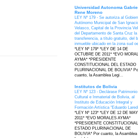
Universidad Autonoma Gabrie
Rene Moreno
LEY Nº 179 - Se autoriza al Gobier
Autónomo Municipal de San Ignaci
Velasco, Capital de la Provincia Ve
del Departamento de Santa Cruz la
transferencia, a título gratuito, del 
inmueble ubicado en la zona sud o
*LEY Nº 179* *LEY DE 14 DE
OCTUBRE DE 2011* *EVO MORA
AYMA* *PRESIDENTE
CONSTITUCIONAL DEL ESTADO
PLURINACIONAL DE BOLIVIA* Po
cuanto, la Asamblea Legi...
Institutos de Bolivia
LEY Nº 123 - Declárase Patrimonio
Cultural e Inmaterial de Bolivia, al
Instituto de Educación Integral y
Formación Artística “Eduardo Lare
*LEY Nº 123* *LEY DE 12 DE MA
2011* *EVO MORALES AYMA*
*PRESIDENTE CONSTITUCIONAL
ESTADO PLURINACIONAL DE
BOLIVIA* Por cuanto, la Asamblea