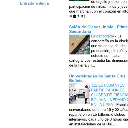
de orgullo y color con 
Entrada antigua
participación de niñas, niños y jóv
que marchan con el corazón en alto
👩‍🏫👨‍🎓} ...
Salón de Clases, Inicial, Prima
Secundaria
La cartografía
-
La
cartografía es la disci
que se ocupa del dise
producción, difusión y
estudio de mapas
cartográficos, estudia las dimensio
de la tierra y l...
Universidades de Santa Cruz
Bolivia
322 ESTUDIANTES
PARTICIPARON DE
CLUBES DE CIENCI
BOLIVIA – VERANO 
EN LA UPSA
-
Escola
universitarios de entre 16 y 22 año
repartieron en 15 talleres o clubes
intensivos, cada uno de 8 horas dia
en instalaciones de la Uni...