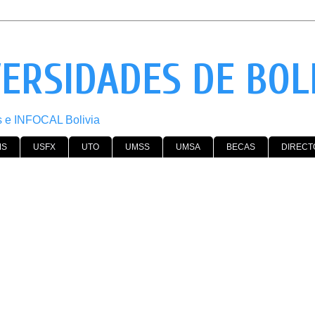
VERSIDADES DE BOL
os e INFOCAL Bolivia
MS
USFX
UTO
UMSS
UMSA
BECAS
DIRECT