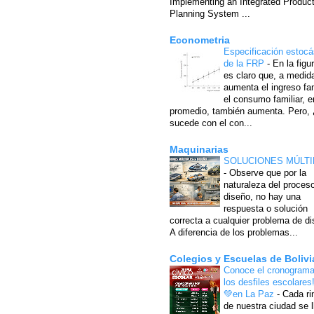
Implementing an Integrated Produc
Planning System ...
Econometria
Especificación estocá
de la FRP
-
En la figu
es claro que, a medid
aumenta el ingreso fam
el consumo familiar, e
promedio, también aumenta. Pero,
sucede con el con...
Maquinarias
SOLUCIONES MÚLTI
-
Observe que por la
naturaleza del proces
diseño, no hay una
respuesta o solución
correcta a cualquier problema de di
A diferencia de los problemas...
Colegios y Escuelas de Bolivi
Conoce el cronograma
los desfiles escolares
💚en La Paz
-
Cada ri
de nuestra ciudad se l