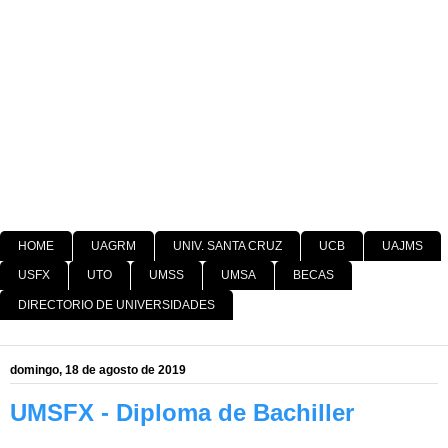
HOME
UAGRM
UNIV. SANTA CRUZ
UCB
UAJMS
USFX
UTO
UMSS
UMSA
BECAS
DIRECTORIO DE UNIVERSIDADES
domingo, 18 de agosto de 2019
UMSFX - Diploma de Bachiller